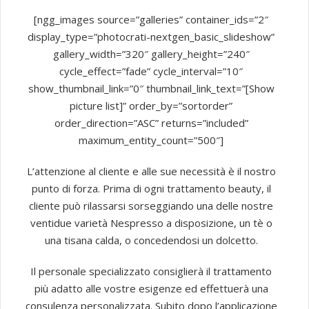
[ngg_images source=”galleries” container_ids=”2″
display_type=”photocrati-nextgen_basic_slideshow”
gallery_width=”320″ gallery_height=”240″
cycle_effect=”fade” cycle_interval=”10″
show_thumbnail_link=”0″ thumbnail_link_text=”[Show
picture list]” order_by=”sortorder”
order_direction=”ASC” returns=”included”
maximum_entity_count=”500″]
L’attenzione al cliente e alle sue necessità è il nostro
punto di forza. Prima di ogni trattamento beauty, il
cliente può rilassarsi sorseggiando una delle nostre
ventidue varietà Nespresso a disposizione, un tè o
una tisana calda, o concedendosi un dolcetto.
Il personale specializzato consiglierà il trattamento
più adatto alle vostre esigenze ed effettuerà una
consulenza personalizzata. Subito dopo l’applicazione